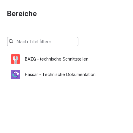
Bereiche
Die
Bereiche
werden
BAZG - technische Schnittstellen
während
Ihrer
Eingabe
Passar - Technische Dokumentation
unten
gefiltert