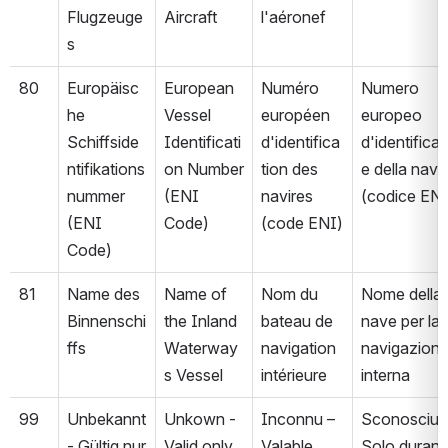
Flugzeuge
Aircraft
l'aéronef
s
80
Europäisc
European 
Numéro 
Numero 
he 
Vessel 
européen 
europeo 
Schiffside
Identificati
d'identifica
d'identifica
ntifikations
on Number 
tion des 
e della nave 
nummer 
(ENI 
navires 
(codice ENI
(ENI 
Code)
(code ENI)
Code)
81
Name des 
Name of 
Nom du 
Nome della 
Binnenschi
the Inland 
bateau de 
nave per la 
ffs
Waterway
navigation 
navigazione
s Vessel
intérieure
interna
99
Unbekannt 
Unkown - 
Inconnu – 
Sconosciuto
- Gültig nur 
Valid only 
Valable 
Solo durante 