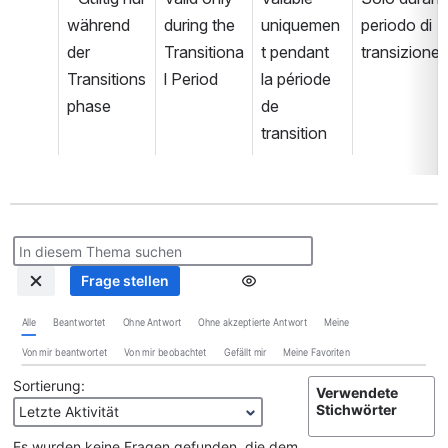
während 
during the 
uniquemen
periodo di 
der 
Transitiona
t pendant 
transizione
Transitions
l Period
la période 
phase
de 
transition