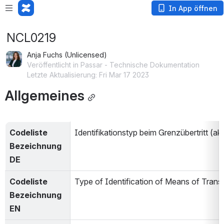
In App öffnen
NCL0219
Anja Fuchs (Unlicensed)
Veröffentlicht in Passar - Technische Dokumentation
Letzte Aktualisierung: Fri Mar 17 2023
Allgemeines
Codeliste 
Identifikationstyp beim Grenzübertritt (akt
Bezeichnung 
DE
Codeliste 
Type of Identification of Means of Trans
Bezeichnung 
EN