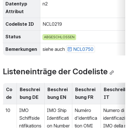
Datentyp 
n2
Attribut
Codeliste ID
NCL0219
Status
ABGESCHLOSSEN
Bemerkungen
siehe auch 
NCL0750
Listeneinträge der Codeliste
Co
Beschrei
Beschrei
Beschrei
Beschreibu
de
bung DE
bung EN
bung FR
IT
10
IMO 
IMO Ship 
Numéro 
Numero di 
Schiffside
Identificati
d'identifica
identificazio
ntifikations
on Number
tion OMI 
IMO della n