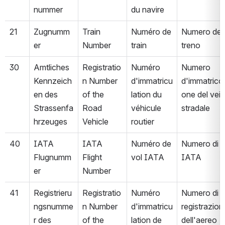
nummer
du navire
21
Zugnumm
Train 
Numéro de 
Numero del 
er
Number
train
treno
30
Amtliches 
Registratio
Numéro 
Numero 
Kennzeich
n Number 
d'immatricu
d'immatricol
en des 
of the 
lation du 
one del veic
Strassenfa
Road 
véhicule 
stradale
hrzeuges
Vehicle
routier
40
IATA 
IATA 
Numéro de 
Numero di v
Flugnumm
Flight 
vol IATA
IATA
er
Number
41
Registrieru
Registratio
Numéro 
Numero di 
ngsnumme
n Number 
d'immatricu
registrazione
r des 
of the 
lation de 
dell'aereo