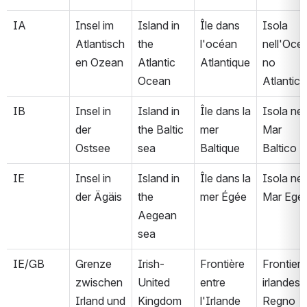
IA
Insel im 
Island in 
Île dans 
Isola 
Atlantisch
the 
l'océan 
nell'Oce
en Ozean
Atlantic 
Atlantique
no 
Ocean
Atlantico
IB
Insel in 
Island in 
Île dans la 
Isola nel 
der 
the Baltic 
mer 
Mar 
Ostsee
sea
Baltique
Baltico
IE
Insel in 
Island in 
Île dans la 
Isola nel 
der Ägäis
the 
mer Égée
Mar Ege
Aegean 
sea
IE/GB
Grenze 
Irish-
Frontière 
Frontiera 
zwischen 
United 
entre 
irlandese
Irland und 
Kingdom 
l'Irlande 
Regno 