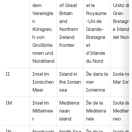
dem 
of Great 
et le 
Unito di 
Vereinigte
Britain 
Royaume
Gran 
n 
and 
-Uni de 
Bretagna
Königreic
Northern 
Grande-
e Irlanda 
h von 
Ireland 
Bretagne 
del Nord
Großbrita
frontier
et 
nnien und 
d'Irlande 
Nordirland
du Nord
II
Insel im 
Island in 
Île dans la 
Isola nel 
Ionischen 
the Ionian 
mer 
Mar Ioni
Meer
sea
Ionienne
IM
Insel im 
Mediterra
Île de la 
Isola del 
Mittelmee
nean 
Méditerra
Mediterr
r
island
née
neo
IN
Nordseein
North Sea 
Île de la 
Isola del 