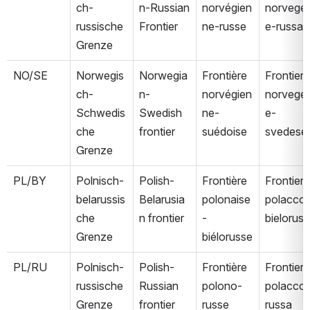
ch-
n-Russian 
norvégien
norvege
russische 
Frontier
ne-russe
e-russa
Grenze
NO/SE
Norwegis
Norwegia
Frontière 
Frontiera 
ch-
n-
norvégien
norvege
Schwedis
Swedish 
ne-
e-
che 
frontier
suédoise
svedese
Grenze
PL/BY
Polnisch-
Polish-
Frontière 
Frontiera 
belarussis
Belarusia
polonaise
polacco
che 
n frontier
-
bielorus
Grenze
biélorusse
PL/RU
Polnisch-
Polish-
Frontière 
Frontiera 
russische 
Russian 
polono-
polacco
Grenze
frontier
russe
russa