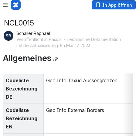
In App öffnen
NCL0015
Schaller Raphael
Veröffentlicht in Passar - Technische Dokumentation
Letzte Aktualisierung: Fri Mar 17 2023
Allgemeines
Codeliste 
Geo Info Taxud Aussengrenzen
Bezeichnung 
DE
Codeliste 
Geo Info External Borders
Bezeichnung 
EN