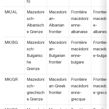
h)
MK/AL
Mazedoni
Macedoni
Frontière 
Frontiera 
sch-
an-
macédoni
macedo
Albanisch
Albanian 
enne-
e-
e Grenze
frontier
albanaise
albanese
MK/BG
Mazedoni
Macedoni
Frontière 
Frontiera 
sch-
an-
macédoni
macedo
Bulgarisc
Bulgarian 
enne-
e-bulgar
he 
frontier
bulgare
Grenze
MK/GR
Mazedoni
Macedoni
Frontière 
Frontiera 
sch-
an-Greek 
macédoni
macedo
griechisch
frontier
enne-
e-greca
e Grenze
grecque