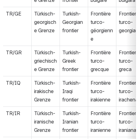
TR/GE
Türkisch-
Turkish-
Frontière 
Frontiera 
georgisch
Georgian 
turco-
turco-
e Grenze
frontier
géorgienn
georgian
e
TR/GR
Türkisch-
Turkish-
Frontière 
Frontiera 
griechisch
Greek 
turco-
turco-
e Grenze
frontier
grecque
greca
TR/IQ
Türkisch-
Turkish-
Frontière 
Frontiera 
irakische 
Iraqi 
turco-
turco-
Grenze
frontier
irakienne
irachena
TR/IR
Türkisch-
Turkish-
Frontière 
Frontiera 
iranische 
Iranian 
turco-
turco-
Grenze
frontier
iranienne
iraniana