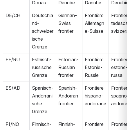
Donau
Danube
Danube
Danubio
DE/CH
Deutschla
German-
Frontière 
Frontiera 
nd-
Swiss 
Allemagn
tedesca-
schweizer
frontier
e-Suisse
svizzera
ische 
Grenze
EE/RU
Estnisch-
Estonian-
Frontière 
Frontiera 
russische 
Russian 
Estonie-
estone-
Grenze
frontier
Russie
russa
ES/AD
Spanisch-
Spanish-
Frontière 
Frontiera 
Andorrani
Andorran 
hispano-
spagnol
sche 
frontier
andorrane
andorra
Grenze
FI/NO
Finnisch-
Finnish-
Frontière 
Frontiera 