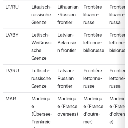
LT/RU
Litauisch-
Lithuanian
Frontière 
Frontiera 
russische 
-Russian 
lituano-
lituano-
Grenze
frontier
russe
russa
LV/BY
Lettisch-
Latvian-
Frontière 
Frontiera 
Weißrussi
Belarusia
lettonne-
lettone-
sche 
n frontier
biélorusse
bielorus
Grenze
LV/RU
Lettisch-
Latvian-
Frontière 
Frontiera 
russische 
Russian 
lettonne-
lettone-
Grenze
frontier
russe
russa
MAR
Martiniqu
Martiniqu
Martiniqu
Martiniq
e 
e (France 
e (France 
e (Franci
(Übersee-
overseas)
d'outre-
d'oltrem
Frankreic
mer)
e)