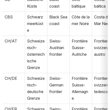
Küste
coast
baltique
baltica
CBS
Schwarz
Black Sea 
Côte de la 
Costa del
meerküst
coast
mer Noire
Mar Ner
e
CH/AT
Schweize
Swiss-
Frontière 
Frontiera 
risch-
Austrian 
Suisse-
svizzera
österreich
frontier
Autriche
austro
ische 
Grenze
CH/DE
Schweize
Swiss-
Frontière 
Frontiera 
risch-
German 
Suisse-
svizzera
deutsche 
frontier
Allemagn
tedesca
Grenze
e
CH/FR
Schweize
Swiss-
Frontière 
Frontiera 