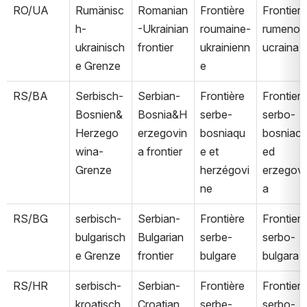
RO/UA
Rumänisc
Romanian
Frontière 
Frontiera 
h-
-Ukrainian 
roumaine-
rumeno-
ukrainisch
frontier
ukrainienn
ucraina
e Grenze
e
RS/BA
Serbisch-
Serbian-
Frontière 
Frontiera 
Bosnien&
Bosnia&H
serbe-
serbo-
Herzego
erzegovin
bosniaqu
bosniaca
wina-
a frontier
e et 
ed 
Grenze
herzégovi
erzegovi
ne
a
RS/BG
serbisch-
Serbian-
Frontière 
Frontiera 
bulgarisch
Bulgarian 
serbe-
serbo-
e Grenze
frontier
bulgare
bulgara
RS/HR
serbisch-
Serbian-
Frontière 
Frontiera 
kroatisch
Croatian 
serbe-
serbo-