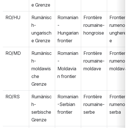
e Grenze
RO/HU
Rumänisc
Romanian
Frontière 
Frontiera 
h-
-
roumaine-
rumeno-
ungarisch
Hungarian 
hongroise
unghere
e Grenze
frontier
e
RO/MD
Rumänisc
Romanian
Frontière 
Frontiera 
h-
-
roumaine-
rumeno-
moldawis
Moldavia
moldave
moldava
che 
n frontier
Grenze
RO/RS
Rumänisc
Romanian
Frontière 
Frontiera 
h-
-Serbian 
roumaine-
rumeno-
serbische 
frontier
serbe
serba
Grenze