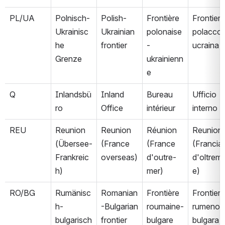
PL/UA
Polnisch-
Polish-
Frontière 
Frontiera 
Ukrainisc
Ukrainian 
polonaise
polacco
he 
frontier
-
ucraina
Grenze
ukrainienn
e
Q
Inlandsbü
Inland 
Bureau 
Ufficio 
ro
Office
intérieur
interno
REU
Reunion 
Reunion 
Réunion 
Reunion 
(Übersee-
(France 
(France 
(Francia 
Frankreic
overseas)
d'outre-
d'oltrem
h)
mer)
e)
RO/BG
Rumänisc
Romanian
Frontière 
Frontiera 
h-
-Bulgarian 
roumaine-
rumeno-
bulgarisch
frontier
bulgare
bulgara