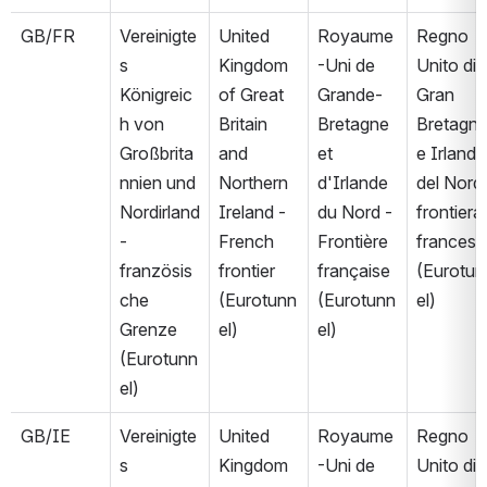
GB/FR
Vereinigte
United 
Royaume
Regno 
s 
Kingdom 
-Uni de 
Unito di 
Königreic
of Great 
Grande-
Gran 
h von 
Britain 
Bretagne 
Bretagna
Großbrita
and 
et 
e Irlanda 
nnien und 
Northern 
d'Irlande 
del Nord 
Nordirland 
Ireland - 
du Nord - 
frontiera 
- 
French 
Frontière 
francese 
französis
frontier 
française 
(Eurotun
che 
(Eurotunn
(Eurotunn
el)
Grenze 
el)
el)
(Eurotunn
el)
GB/IE
Vereinigte
United 
Royaume
Regno 
s 
Kingdom 
-Uni de 
Unito di 