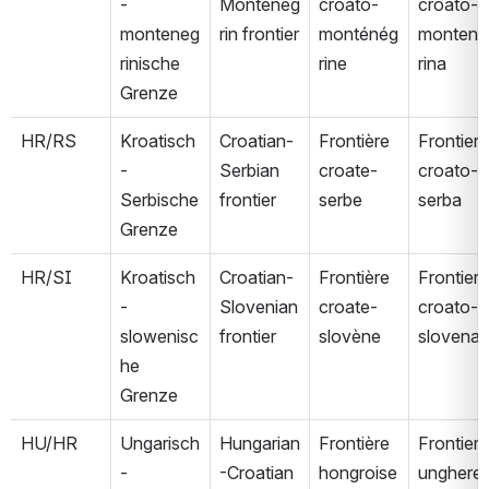
-
Monteneg
croato-
croato-
monteneg
rin frontier
monténég
montene
rinische 
rine
rina
Grenze
HR/RS
Kroatisch
Croatian-
Frontière 
Frontiera 
-
Serbian 
croate-
croato-
Serbische 
frontier
serbe
serba
Grenze
HR/SI
Kroatisch
Croatian-
Frontière 
Frontiera 
-
Slovenian 
croate-
croato-
slowenisc
frontier
slovène
slovena
he 
Grenze
HU/HR
Ungarisch
Hungarian
Frontière 
Frontiera 
-
-Croatian 
hongroise
unghere