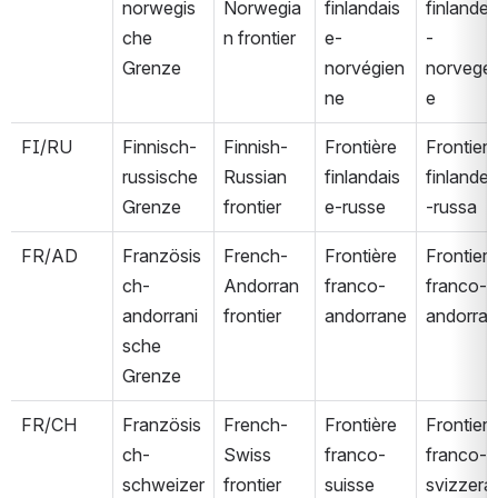
norwegis
Norwegia
finlandais
finlande
che 
n frontier
e-
-
Grenze
norvégien
norvege
ne
e
FI/RU
Finnisch-
Finnish-
Frontière 
Frontiera 
russische 
Russian 
finlandais
finlande
Grenze
frontier
e-russe
-russa
FR/AD
Französis
French-
Frontière 
Frontiera 
ch-
Andorran 
franco-
franco-
andorrani
frontier
andorrane
andorra
sche 
Grenze
FR/CH
Französis
French-
Frontière 
Frontiera 
ch-
Swiss 
franco-
franco-
schweizer
frontier
suisse
svizzera