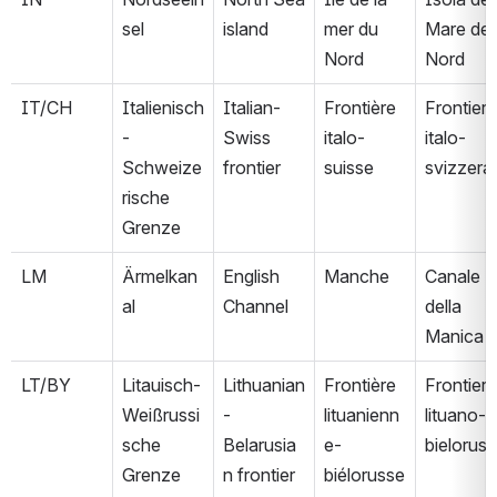
sel
island
mer du 
Mare del 
Nord
Nord
IT/CH
Italienisch
Italian-
Frontière 
Frontiera 
-
Swiss 
italo-
italo-
Schweize
frontier
suisse
svizzera
rische 
Grenze
LM
Ärmelkan
English 
Manche
Canale 
al
Channel
della 
Manica
LT/BY
Litauisch-
Lithuanian
Frontière 
Frontiera 
Weißrussi
-
lituanienn
lituano-
sche 
Belarusia
e-
bielorus
Grenze
n frontier
biélorusse