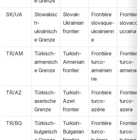
e Grenze
SK/UA
Slowakisc
Slovak-
Frontière 
Frontiera 
h-
Ukrainian 
slovaque-
slovacc
ukrainisch
frontier
ukrainienn
ucraina
e Grenze
e
TR/AM
Türkisch-
Turkish-
Frontière 
Frontiera 
armenisch
Armenian 
turco-
turco-
e Grenze
frontier
arménien
armena
ne
TR/AZ
Türkisch-
Turkish-
Frontière 
Frontiera 
aserische 
Azeri 
turco-
turco-
Grenze
frontier
azérie
azera
TR/BG
Türkisch-
Turkish-
Frontière 
Frontiera 
bulgarisch
Bulgarian 
turco-
turco-
e Grenze
frontier
bulgare
bulgara