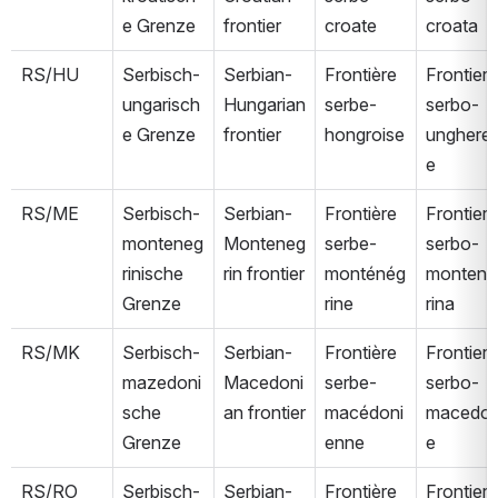
e Grenze
frontier
croate
croata
RS/HU
Serbisch-
Serbian-
Frontière 
Frontiera 
ungarisch
Hungarian 
serbe-
serbo-
e Grenze
frontier
hongroise
unghere
e
RS/ME
Serbisch-
Serbian-
Frontière 
Frontiera 
monteneg
Monteneg
serbe-
serbo-
rinische 
rin frontier
monténég
montene
Grenze
rine
rina
RS/MK
Serbisch-
Serbian-
Frontière 
Frontiera 
mazedoni
Macedoni
serbe-
serbo-
sche 
an frontier
macédoni
macedo
Grenze
enne
e
RS/RO
Serbisch-
Serbian-
Frontière 
Frontiera 