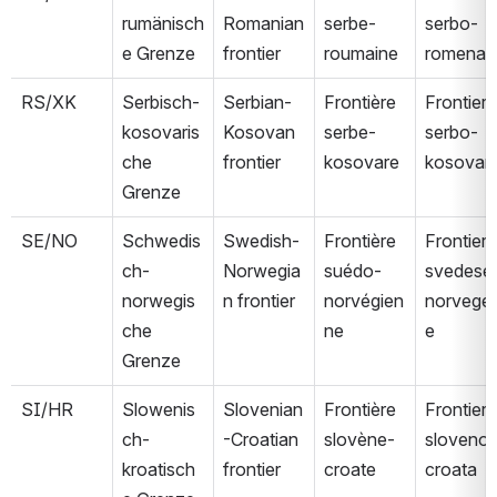
rumänisch
Romanian 
serbe-
serbo-
e Grenze
frontier
roumaine
romena
RS/XK
Serbisch-
Serbian-
Frontière 
Frontiera 
kosovaris
Kosovan 
serbe-
serbo-
che 
frontier
kosovare
kosovar
Grenze
SE/NO
Schwedis
Swedish-
Frontière 
Frontiera 
ch-
Norwegia
suédo-
svedese
norwegis
n frontier
norvégien
norvege
che 
ne
e
Grenze
SI/HR
Slowenis
Slovenian
Frontière 
Frontiera 
ch-
-Croatian 
slovène-
sloveno-
kroatisch
frontier
croate
croata