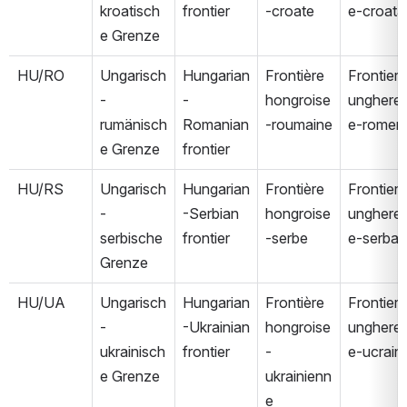
kroatisch
frontier
-croate
e-croata
e Grenze
HU/RO
Ungarisch
Hungarian
Frontière 
Frontiera 
-
-
hongroise
unghere
rumänisch
Romanian 
-roumaine
e-romen
e Grenze
frontier
HU/RS
Ungarisch
Hungarian
Frontière 
Frontiera 
-
-Serbian 
hongroise
unghere
serbische 
frontier
-serbe
e-serba
Grenze
HU/UA
Ungarisch
Hungarian
Frontière 
Frontiera 
-
-Ukrainian 
hongroise
unghere
ukrainisch
frontier
-
e-ucrain
e Grenze
ukrainienn
e