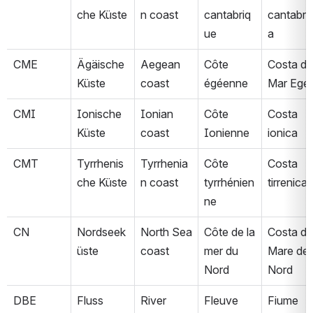
che Küste
n coast
cantabriq
cantabri
ue
a
CME
Ägäische 
Aegean 
Côte 
Costa del
Küste
coast
égéenne
Mar Ege
CMI
Ionische 
Ionian 
Côte 
Costa 
Küste
coast
Ionienne
ionica
CMT
Tyrrhenis
Tyrrhenia
Côte 
Costa 
che Küste
n coast
tyrrhénien
tirrenica
ne
CN
Nordseek
North Sea 
Côte de la 
Costa del
üste
coast
mer du 
Mare del 
Nord
Nord
DBE
Fluss 
River 
Fleuve 
Fiume 