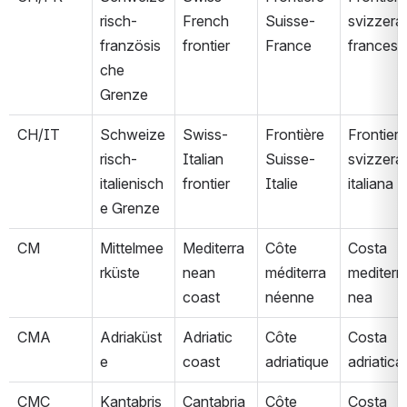
risch-
French 
Suisse-
svizzera
französis
frontier
France
francese
che 
Grenze
CH/IT
Schweize
Swiss-
Frontière 
Frontiera 
risch-
Italian 
Suisse-
svizzera
italienisch
frontier
Italie
italiana
e Grenze
CM
Mittelmee
Mediterra
Côte 
Costa 
rküste
nean 
méditerra
mediterr
coast
néenne
nea
CMA
Adriaküst
Adriatic 
Côte 
Costa 
e
coast
adriatique
adriatica
CMC
Kantabris
Cantabria
Côte 
Costa 