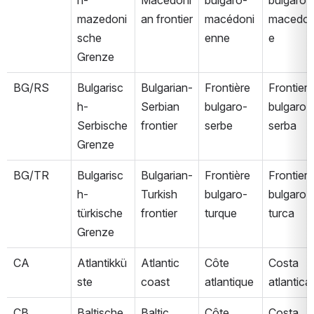
mazedoni
an frontier
macédoni
macedo
sche 
enne
e
Grenze
BG/RS
Bulgarisc
Bulgarian-
Frontière 
Frontiera 
h-
Serbian 
bulgaro-
bulgaro-
Serbische 
frontier
serbe
serba
Grenze
BG/TR
Bulgarisc
Bulgarian-
Frontière 
Frontiera 
h-
Turkish 
bulgaro-
bulgaro-
türkische 
frontier
turque
turca
Grenze
CA
Atlantikkü
Atlantic 
Côte 
Costa 
ste
coast
atlantique
atlantica
CB
Baltische 
Baltic 
Côte 
Costa 