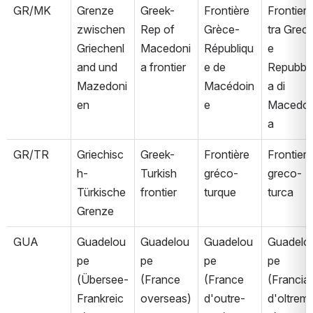
GR/MK
Grenze 
Greek-
Frontière 
Frontiera 
zwischen 
Rep of 
Grèce-
tra Grecia
Griechenl
Macedoni
Républiqu
e 
and und 
a frontier
e de 
Repubbli
Mazedoni
Macédoin
a di 
en
e
Macedon
a
GR/TR
Griechisc
Greek-
Frontière 
Frontiera 
h-
Turkish 
gréco-
greco-
Türkische 
frontier
turque
turca
Grenze
GUA
Guadelou
Guadelou
Guadelou
Guadelo
pe 
pe 
pe 
pe 
(Übersee-
(France 
(France 
(Francia 
Frankreic
overseas)
d'outre-
d'oltrem