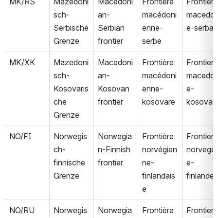
MK/RS
Mazedoni
Macedoni
Frontière 
Frontiera 
sch-
an-
macédoni
macedo
Serbische 
Serbian 
enne-
e-serba
Grenze
frontier
serbe
MK/XK
Mazedoni
Macedoni
Frontière 
Frontiera 
sch-
an-
macédoni
macedo
Kosovaris
Kosovan 
enne-
e-
che 
frontier
kosovare
kosovar
Grenze
NO/FI
Norwegis
Norwegia
Frontière 
Frontiera 
ch-
n-Finnish 
norvégien
norvege
finnische 
frontier
ne-
e-
Grenze
finlandais
finlande
e
NO/RU
Norwegis
Norwegia
Frontière 
Frontiera 