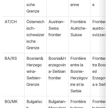
sche 
enne
e
Grenze
AT/CH
Österreich
Austrian-
Frontière 
Frontiera 
isch-
Swiss 
Autriche-
austro-
schweizer
frontier
Suisse
svizzera
ische 
Grenze
BA/RS
Bosnien&
Bosnia&H
Frontière 
Frontiera 
Herzego
erzegovin
entre la 
tra Bosni
wina-
a-Serbian 
Bosnie-
ed 
Serbien-
frontier
Herzégov
Erzegovi
Grenze
ine et la 
a e Serbi
Serbie
BG/MK
Bulgarisc
Bulgarian-
Frontière 
Frontiera 
h-
Macedoni
bulgaro-
bulgaro-