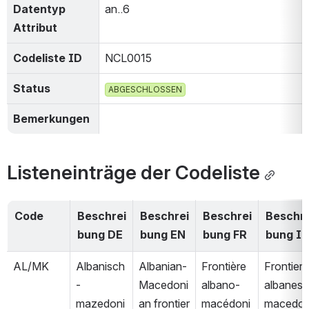
Datentyp 
an..6
Attribut
Codeliste ID
NCL0015
Status
ABGESCHLOSSEN
Bemerkungen
Listeneinträge der Codeliste
Code
Beschrei
Beschrei
Beschrei
Beschre
bung DE
bung EN
bung FR
bung I
AL/MK
Albanisch
Albanian-
Frontière 
Frontiera 
-
Macedoni
albano-
albanese
mazedoni
an frontier
macédoni
macedo