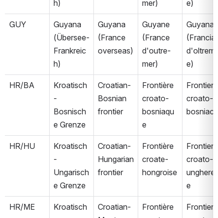
h)
mer)
e)
GUY
Guyana 
Guyana 
Guyane 
Guyana 
(Übersee-
(France 
(France 
(Francia 
Frankreic
overseas)
d'outre-
d'oltrem
h)
mer)
e)
HR/BA
Kroatisch
Croatian-
Frontière 
Frontiera 
-
Bosnian 
croato-
croato-
Bosnisch
frontier
bosniaqu
bosniac
e Grenze
e
HR/HU
Kroatisch
Croatian-
Frontière 
Frontiera 
-
Hungarian 
croate-
croato-
Ungarisch
frontier
hongroise
unghere
e Grenze
e
HR/ME
Kroatisch
Croatian-
Frontière 
Frontiera 