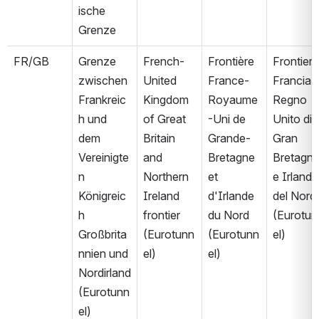
ische 
Grenze
FR/GB
Grenze 
French-
Frontière 
Frontiera 
zwischen 
United 
France-
Francia-
Frankreic
Kingdom 
Royaume
Regno 
h und 
of Great 
-Uni de 
Unito di 
dem 
Britain 
Grande-
Gran 
Vereinigte
and 
Bretagne 
Bretagna
n 
Northern 
et 
e Irlanda 
Königreic
Ireland 
d'Irlande 
del Nord 
h 
frontier 
du Nord 
(Eurotun
Großbrita
(Eurotunn
(Eurotunn
el)
nnien und 
el)
el)
Nordirland 
(Eurotunn
el)